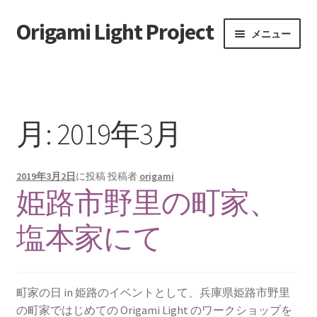
Origami Light Project
ナ
コ
メニュー
ビ
ン
ゲ
テ
ホーム
ー
ン
シ
ツ
お問い合わせ
ョ
へ
月:
2019年3月
ン
ス
実施記録
へ
キ
ス
ッ
2019年3月2日
に投稿
投稿者
origami
移動増殖型アートプロジェクト
キ
プ
姫路市野里の町家、
ッ
プ
塩本家にて
町家の日 in 姫路のイベントとして、兵庫県姫路市野里
の町家ではじめての Origami Light のワークショップを