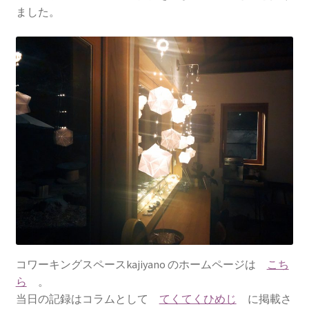
ました。
コワーキングスペースkajiyano のホームページは
こち
ら
。
当日の記録はコラムとして
てくてくひめじ
に掲載さ