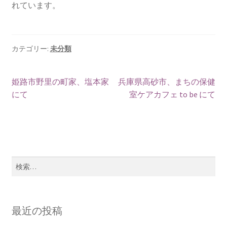
れています。
カテゴリー:
未分類
投
過
次
姫路市野里の町家、塩本家
兵庫県高砂市、まちの保健
去
の
にて
室ケアカフェ to be にて
稿
の
投
ナ
投
稿:
稿:
ビ
ゲ
検
索:
ー
シ
最近の投稿
ョ